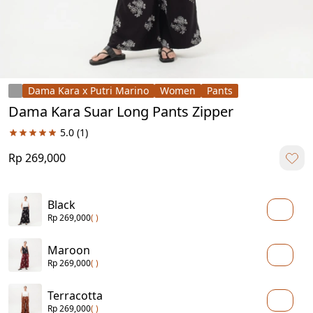
Dama Kara x Putri Marino
Women
Pants
Dama Kara Suar Long Pants Zipper
5.0
(1)
Rp 269,000
Black
Rp 269,000
( )
Maroon
Rp 269,000
( )
Terracotta
Rp 269,000
( )